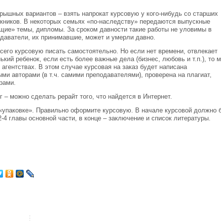
рышных вариантов – взять напрокат курсовую у кого-нибудь со старших
скников. В некоторых семьях «по-наследству» передаются выпускные
щие» темы, дипломы. За сроком давности такие работы не уловимы в
одаватели, их принимавшие, может и умерли давно.
сего курсовую писать самостоятельно. Но если нет времени, отвлекает
ький ребенок, если есть более важные дела (бизнес, любовь и т.п.), то 
в агентствах. В этом случае курсовая на заказ будет написана
и авторами (в т.ч. самими преподавателями), проверена на плагиат,
рами.
г – можно сделать рерайт того, что найдется в Интернет.
 «упаковке». Правильно оформите курсовую. В начале курсовой должно 
2-4 главы основной части, в конце – заключение и список литературы.