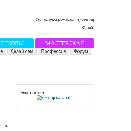
Сон разума рождает чудовищ
Ф.Гойя
ШКОЛЫ
МАСТЕРСКАЯ
ё
Делай сам
Профессия
Форум
Наш твиттер
учше