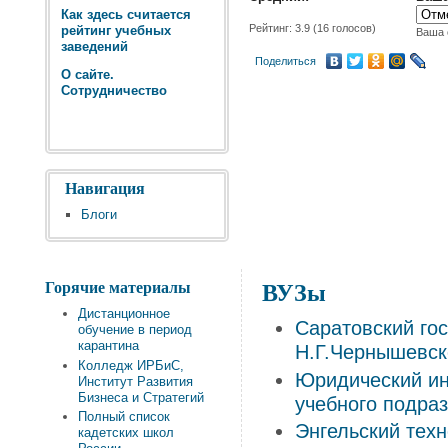
Как здесь считается
Рейтинг:
3.9
(
16
голосов)
рейтинг учебных
Ваша 
заведений
Поделиться
О сайте.
Сотрудничество
Навигация
Блоги
Горячие материалы
ВУЗы
Дистанционное
Саратовский го
обучение в период
карантина
Н.Г.Чернышевск
Колледж ИРБиС,
Юридический ин
Институт Развития
Бизнеса и Стратегий
учебного подра
Полный список
Энгельский техн
кадетских школ