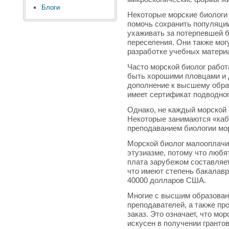
Блоги
Некоторые морские биологи
помочь сохранить популяци
ухаживать за потерпевшей б
переселения. Они также мог
разработке учебных материа
Часто морской биолог работ
быть хорошими пловцами и д
дополнение к высшему образ
имеет сертификат подводног
Однако, не каждый морской 
Некоторые занимаются «ка
преподаванием биологии мо
Морской биолог малооплачи
этузиазме, потому что любя
плата зарубежом составляет
что имеют степень бакалавр
40000 долларов США.
Многие с высшим образован
преподавателей, а также пр
заказ. Это означает, что мо
искусен в получении гранто