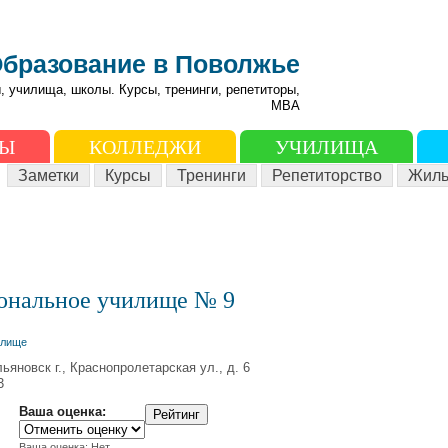
бразование в Поволжье
, училища, школы. Курсы, тренинги, репетиторы,
МВА
ЗЫ
КОЛЛЕДЖИ
УЧИЛИЩА
Заметки
Курсы
Тренинги
Репетиторство
Жиль
ональное училище № 9
илище
ьяновск г., Краснопролетарская ул., д. 6
3
Ваша оценка:
Ваша оценка:
Нет