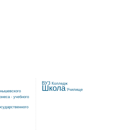
ВУЗ
Колледж
Школа
Училище
рнышевского
знеса - учебного
осударственного