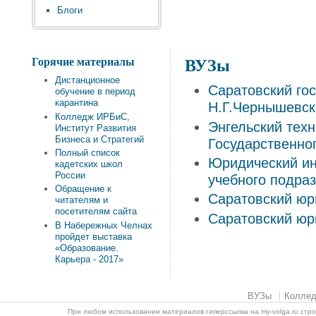
Блоги
Горячие материалы
ВУЗы
Дистанционное
Саратовский го
обучение в период
карантина
Н.Г.Чернышевск
Колледж ИРБиС,
Энгельский техн
Институт Развития
Бизнеса и Стратегий
Государственно
Полный список
Юридический ин
кадетских школ
России
учебного подра
Обращение к
Саратовский юр
читателям и
посетителям сайта
Саратовский юр
В Набережных Челнах
пройдет выставка
«Образование.
Карьера - 2017»
ВУЗы
Колле
При любом использовании материалов гиперссылка на my-volga.ru стр