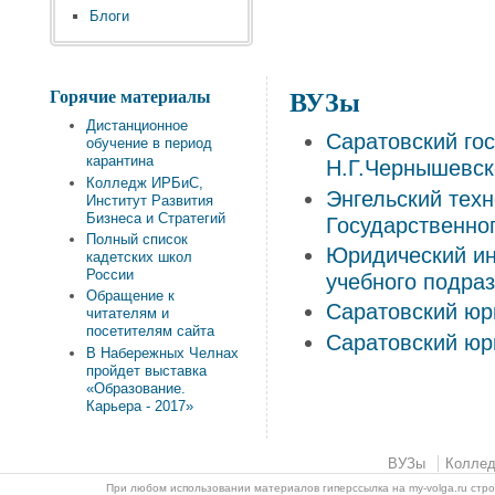
Блоги
Горячие материалы
ВУЗы
Дистанционное
Саратовский го
обучение в период
карантина
Н.Г.Чернышевск
Колледж ИРБиС,
Энгельский техн
Институт Развития
Бизнеса и Стратегий
Государственно
Полный список
Юридический ин
кадетских школ
России
учебного подра
Обращение к
Саратовский юр
читателям и
посетителям сайта
Саратовский юр
В Набережных Челнах
пройдет выставка
«Образование.
Карьера - 2017»
ВУЗы
Колле
При любом использовании материалов гиперссылка на my-volga.ru стр