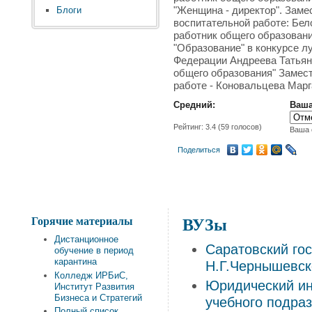
"Женщина - директор". Заме
Блоги
воспитательной работе: Бел
работник общего образовани
"Образование" в конкурсе л
Федерации Андреева Татьян
общего образования" Замест
работе - Коновальцева Мар
Средний:
Ваша
Рейтинг:
3.4
(
59
голосов)
Ваша 
Поделиться
Горячие материалы
ВУЗы
Дистанционное
Саратовский го
обучение в период
карантина
Н.Г.Чернышевск
Колледж ИРБиС,
Юридический ин
Институт Развития
Бизнеса и Стратегий
учебного подра
Полный список