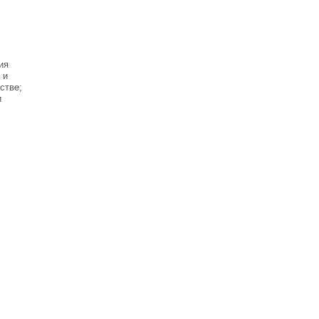
ия
 и
стве;
и
.