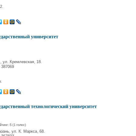
2.
ударственный университет
, ул. Кремлевская, 18.
 387069
u.
ударственный технологический университет
йтинг:
5
(
1
голос)
зань, ул. К. Маркса, 68.