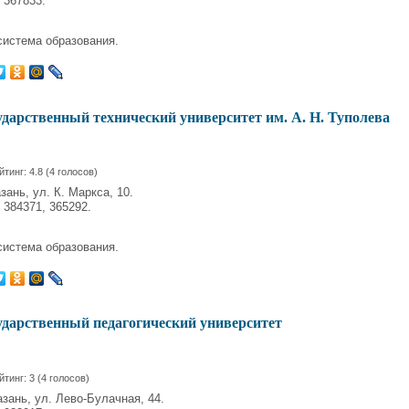
 367833.
система образования.
ударственный технический университет им. А. Н. Туполева
йтинг:
4.8
(
4
голосов)
зань, ул. К. Маркса, 10.
 384371, 365292.
система образования.
ударственный педагогический университет
йтинг:
3
(
4
голосов)
азань, ул. Лево-Булачная, 44.