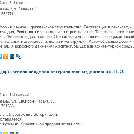
йтинг:
5
(
1
голос)
зань, ул. Зеленая, 1.
 362711.
Промышленное и гражданское строительство; Реставрация и реконструкц
аследия; Экономика и управление в строительстве; Теплогазо-снабжение
снабжение и водоотведение; Экономика и управление в городском хозяй
оительных материалов, изделий и конструкций; Автомобильные дороги 
изация дорожного движения; Архитектура; Дизайн архитектурной среды
ударственная академия ветеринарной медицины им. Н. Э.
йтинг:
5
(
2
голосов)
зань, ул. Сибирский тракт, 35.
 761633.
 в, з): Зоотехния; Ветеринария.
ставляется.
 курсы (в, з) различной продолжительности.