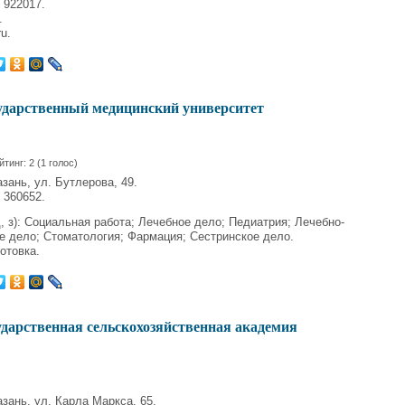
 922017.
.
u.
ударственный медицинский университет
йтинг:
2
(
1
голос)
азань, ул. Бутлерова, 49.
 360652.
, з): Социальная работа; Лечебное дело; Педиатрия; Лечебно-
е дело; Стоматология; Фармация; Сестринское дело.
отовка.
ударственная сельскохозяйственная академия
азань, ул. Карла Маркса, 65.