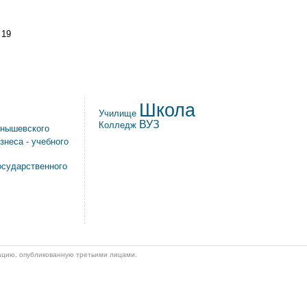
19
Школа
Училище
ВУЗ
Колледж
рнышевского
знеса - учебного
осударственного
мацию, опубликованную третьими лицами.