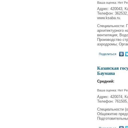
Ваша оценка:
Нет
Ре
Адрес: 420043, Ка
Телефон: 362532,
www.ksaba.ru.
Специальности: 
архитектурного н
вентиляция; Водо
Производство стр
аэродромы; Орган
Поделиться
Казанская гос
Баумана
Средний:
Ваша оценка:
Нет
Ре
Адрес: 420074, Ка
Телефон: 761505,
Специальности (о,
Общежитие предо
Подготовительные