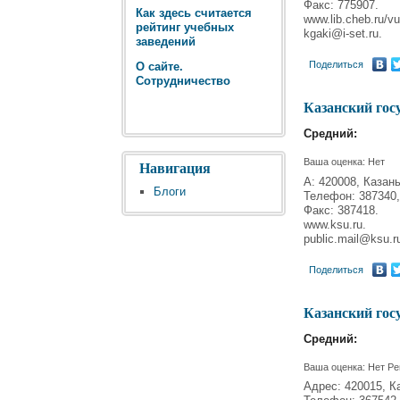
Факс: 775907.
Как здесь считается
www.lib.cheb.ru/vu
рейтинг учебных
kgaki@i-set.ru.
заведений
Поделиться
О сайте.
Сотрудничество
Казанский гос
Средний:
Ваша оценка:
Нет
Навигация
А: 420008, Казань
Блоги
Телефон: 387340,
Факс: 387418.
www.ksu.ru.
public.mail@ksu.r
Поделиться
Казанский гос
Средний:
Ваша оценка:
Нет
Ре
Адрес: 420015, Ка