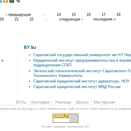
‹ предыдущая
…
14
15
16
17
18
20
21
22
…
следующая ›
последняя »
ВУЗы
Саратовский государственный университет им Н.Г.Че
 и
Юридический институт предпринимательства и агроби
подразделения СГАП
Энгельский технологический институт Саратовского Г
Технического Университета
а
Саратовский юридический институт адвокатуры, НОУ
Саратовский юридический институт МВД России
ВУЗы
Колледжи
Училища
Школы
Мастерская
перссылка на my-volga.ru строго обязательна. Сайт не несет ответственности за инфор
Ресурс содержит материалы 12+